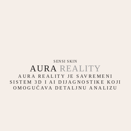
SENSI SKIN
AURA
REALITY
AURA REALITY JE SAVREMENI
SISTEM 3D I AI DIJAGNOSTIKE KOJI
OMOGUĆAVA DETALJNU ANALIZU
STRUKTURE KOŽE U SVIM
SLOJEVIMA. U SVEGA NEKOLIKO
SEKUNDI KREIRA SE DIGITALNI
MODEL LICA VISOKE PRECIZNOSTI,
NA OSNOVU KOG SE PROCENJUJU
VOLUMENI, KVALITET KOŽE,
TONUS, ASIMETRIJE I PROMENE