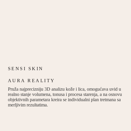
SENSI SKIN
AURA REALITY
Pruža najprecizniju 3D analizu kože i lica, omogućava uvid u
realno stanje volumena, tonusa i procesa starenja, a na osnovu
objektivnih parametara kreira se individualni plan tretmana sa
merljivim rezultatima.