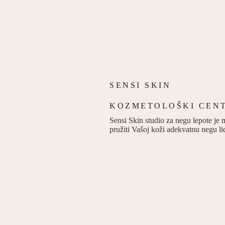
SENSI SKIN
KOZMETOLOŠKI CEN
Sensi Skin studio za negu lepote je 
pružiti Vašoj koži adekvatnu negu lic