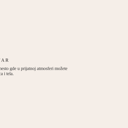
TAR
mesto gde u prijatnoj atmosferi možete
a i tela.