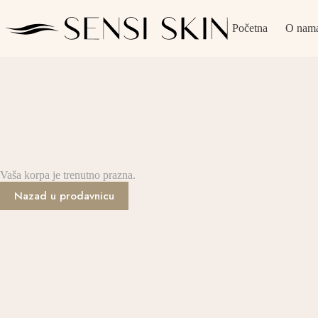
Skip
to
Početna
O nam
content
Vaša korpa je trenutno prazna.
Nazad u prodavnicu